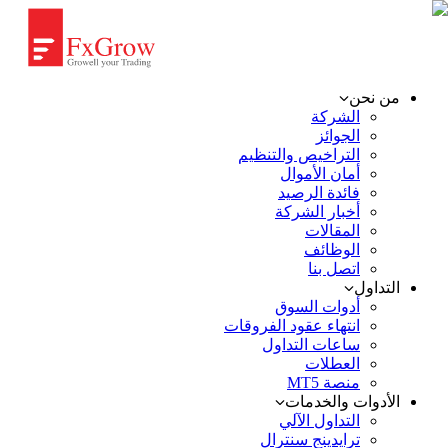
من نحن
الشركة
الجوائز
التراخيص والتنظيم
أمان الأموال
فائدة الرصيد
أخبار الشركة
المقالات
الوظائف
اتصل بنا
التداول
أدوات السوق
انتهاء عقود الفروقات
ساعات التداول
العطلات
منصة MT5
الأدوات والخدمات
التداول الآلي
ترايدينج سنترال