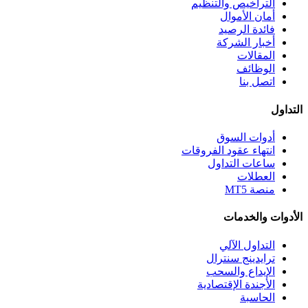
التراخيص والتنظيم
أمان الأموال
فائدة الرصيد
أخبار الشركة
المقالات
الوظائف
اتصل بنا
التداول
أدوات السوق
انتهاء عقود الفروقات
ساعات التداول
العطلات
منصة MT5
الأدوات والخدمات
التداول الآلي
ترايدينج سنترال
الإيداع والسحب
الأجندة الإقتصادية
الحاسبة