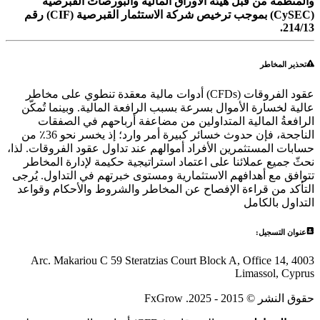
والمنظمة من قبل هيئة الأوراق المالية والبورصات القبرصية
(CySEC) بموجب ترخيص شركة الاستثمار القبرصية (CIF) رقم
214/13.
تحذير المخاطر
عقود الفروقات (CFDs) أدوات مالية معقدة تنطوي على مخاطر
عالية لخسارة الأموال بسرعة بسبب الرافعة المالية. وبينما تُمكّن
الرافعةُ المالية المتداولين من مضاعفة أرباحهم في الصفقات
الناجحة، فإن حدوث خسائر كبيرة أمر وارد؛ إذ يخسر نحو 36٪ من
حسابات المستثمرين الأفراد أموالهم عند تداول عقود الفروقات. لذا،
نحثّ جميع عملائنا على اعتماد استراتيجية حكيمة لإدارة المخاطر
تتوافق مع أهدافهم الاستثمارية ومستوى خبرتهم في التداول. يُرجى
التأكد من قراءة الإفصاح عن المخاطر والشروط والأحكام وقواعد
التداول بالكامل
عنوان التسجيل:
Arc. Makariou C 59 Steratzias Court Block A, Office 14, 4003
Limassol, Cyprus
حقوق النشر © 2015 - 2025. FxGrow