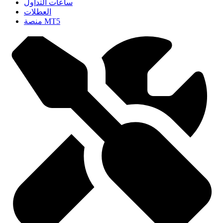
ساعات التداول
العطلات
منصة MT5