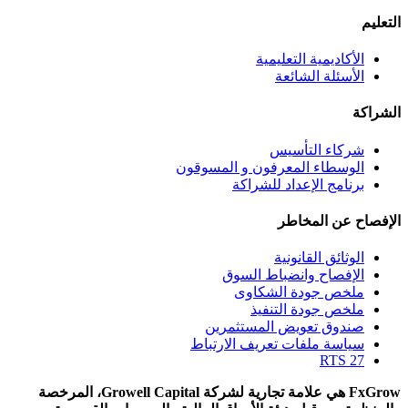
التعليم
الأكاديمية التعليمية
الأسئلة الشائعة
الشراكة
شركاء التأسيس
الوسطاء المعرفون و المسوقون
برنامج الإعداد للشراكة
الإفصاح عن المخاطر
الوثائق القانونية
الإفصاح وانضباط السوق
ملخص جودة الشكاوى
ملخص جودة التنفيذ
صندوق تعويض المستثمرين
سياسة ملفات تعريف الارتباط
RTS 27
FxGrow هي علامة تجارية لشركة Growell Capital، المرخصة