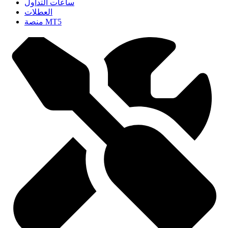
ساعات التداول
العطلات
منصة MT5