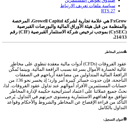
صندوق تعويض المستثمرين
سياسة ملفات تعريف الارتباط
RTS 27
FxGrow هي علامة تجارية لشركة Growell Capital، المرخصة
والمنظمة من قبل هيئة الأوراق المالية والبورصات القبرصية
(CySEC) بموجب ترخيص شركة الاستثمار القبرصية (CIF) رقم
214/13.
تحذير المخاطر
عقود الفروقات (CFDs) أدوات مالية معقدة تنطوي على مخاطر
عالية لخسارة الأموال بسرعة بسبب الرافعة المالية. وبينما تُمكّن
الرافعةُ المالية المتداولين من مضاعفة أرباحهم في الصفقات
الناجحة، فإن حدوث خسائر كبيرة أمر وارد؛ إذ يخسر نحو 36٪ من
حسابات المستثمرين الأفراد أموالهم عند تداول عقود الفروقات. لذا،
نحثّ جميع عملائنا على اعتماد استراتيجية حكيمة لإدارة المخاطر
تتوافق مع أهدافهم الاستثمارية ومستوى خبرتهم في التداول. يُرجى
التأكد من قراءة الإفصاح عن المخاطر والشروط والأحكام وقواعد
التداول بالكامل
عنوان التسجيل: