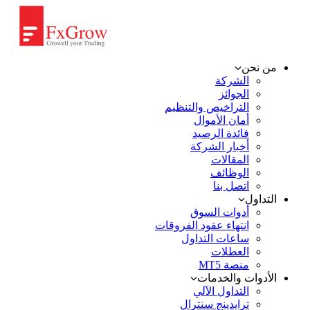
من نحن
الشركة
الجوائز
التراخيص والتنظيم
أمان الأموال
فائدة الرصيد
أخبار الشركة
المقالات
الوظائف
اتصل بنا
التداول
أدوات السوق
انتهاء عقود الفروقات
ساعات التداول
العطلات
منصة MT5
الأدوات والخدمات
التداول الآلي
ترايدينج سنترال