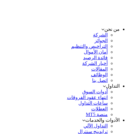
من نحن
الشركة
الجوائز
التراخيص والتنظيم
أمان الأموال
فائدة الرصيد
أخبار الشركة
المقالات
الوظائف
اتصل بنا
التداول
أدوات السوق
انتهاء عقود الفروقات
ساعات التداول
العطلات
منصة MT5
الأدوات والخدمات
التداول الآلي
ترايدينج سنترال