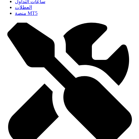
ساعات التداول
العطلات
منصة MT5