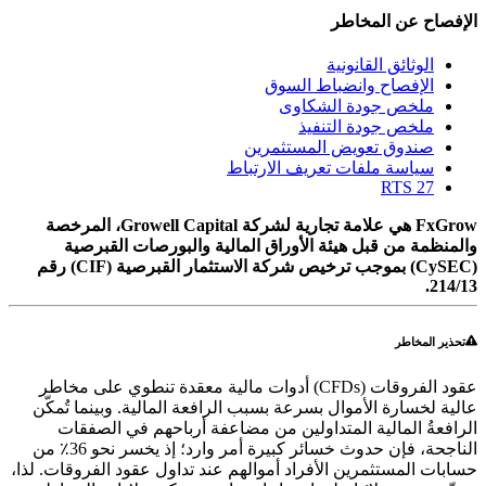
الإفصاح عن المخاطر
الوثائق القانونية
الإفصاح وانضباط السوق
ملخص جودة الشكاوى
ملخص جودة التنفيذ
صندوق تعويض المستثمرين
سياسة ملفات تعريف الارتباط
RTS 27
FxGrow هي علامة تجارية لشركة Growell Capital، المرخصة
والمنظمة من قبل هيئة الأوراق المالية والبورصات القبرصية
(CySEC) بموجب ترخيص شركة الاستثمار القبرصية (CIF) رقم
214/13.
تحذير المخاطر
عقود الفروقات (CFDs) أدوات مالية معقدة تنطوي على مخاطر
عالية لخسارة الأموال بسرعة بسبب الرافعة المالية. وبينما تُمكّن
الرافعةُ المالية المتداولين من مضاعفة أرباحهم في الصفقات
الناجحة، فإن حدوث خسائر كبيرة أمر وارد؛ إذ يخسر نحو 36٪ من
حسابات المستثمرين الأفراد أموالهم عند تداول عقود الفروقات. لذا،