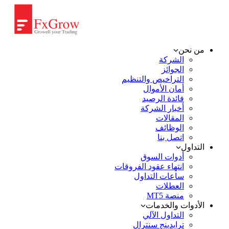
من نحن
الشركة
الجوائز
التراخيص والتنظيم
أمان الأموال
فائدة الرصيد
أخبار الشركة
المقالات
الوظائف
اتصل بنا
التداول
أدوات السوق
انتهاء عقود الفروقات
ساعات التداول
العطلات
منصة MT5
الأدوات والخدمات
التداول الآلي
ترايدينج سنترال